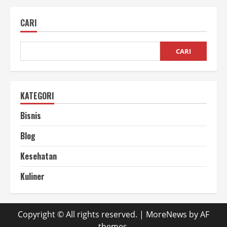
alat
Hand
Sealer
CARI
pada
saat
pengemasan
makanan
CARI
KATEGORI
Bisnis
Blog
Kesehatan
Kuliner
Copyright © All rights reserved.
|
MoreNews
by AF
themes.