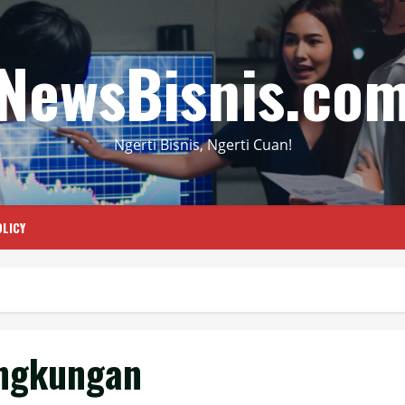
NewsBisnis.co
Ngerti Bisnis, Ngerti Cuan!
LICY
ingkungan