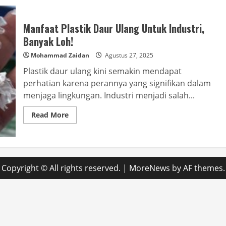
Manfaat Plastik Daur Ulang Untuk Industri,
Banyak Loh!
Mohammad Zaidan
Agustus 27, 2025
Plastik daur ulang kini semakin mendapat
perhatian karena perannya yang signifikan dalam
menjaga lingkungan. Industri menjadi salah...
Read
Read More
more
about
Manfaat
Plastik
Daur
Ulang
Untuk
Copyright © All rights reserved.
|
MoreNews
by AF themes.
Industri,
Banyak
Loh!