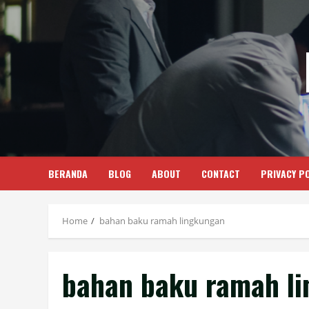
Skip
to
content
BERANDA
BLOG
ABOUT
CONTACT
PRIVACY PO
Home
bahan baku ramah lingkungan
bahan baku ramah l