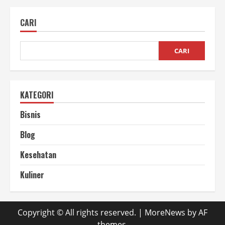
Santan
Segar
Harian
CARI
yang
Efisien
untuk
UMKM
dan
CARI
Rumahan
KATEGORI
Bisnis
Blog
Kesehatan
Kuliner
Copyright © All rights reserved.
|
MoreNews
by AF
themes.