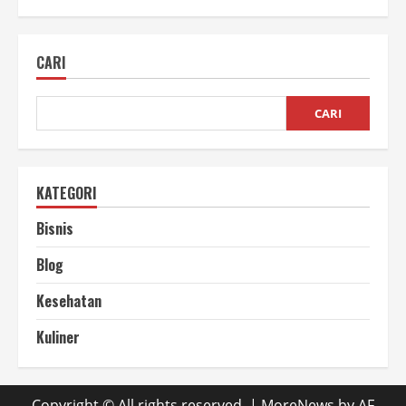
Bagaimana
Cara
Membayar
Kafarat
CARI
Sumpah
yang
Sesuai
Syariat!
CARI
KATEGORI
Bisnis
Blog
Kesehatan
Kuliner
Copyright © All rights reserved.
|
MoreNews
by AF