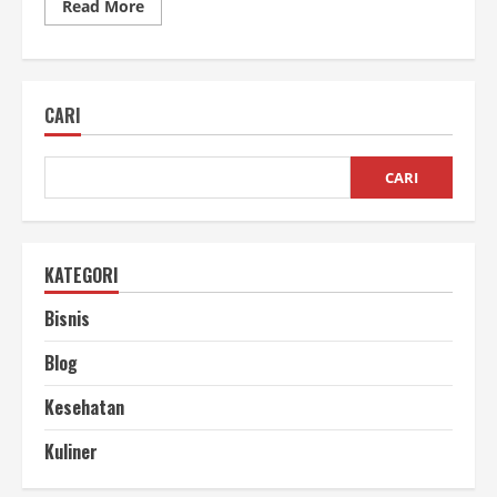
Read
Read More
more
about
Bisnis
Kopi
Sachet
Modal
CARI
Kecil
Menguntungkan!
CARI
KATEGORI
Bisnis
Blog
Kesehatan
Kuliner