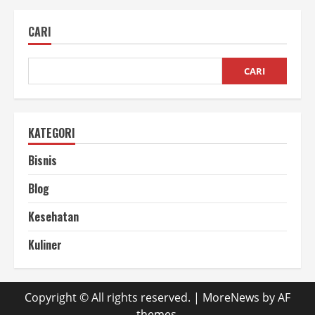
Tradisional
vs
Kopi
CARI
Modern,
Mana
Favoritmu?
CARI
KATEGORI
Bisnis
Blog
Kesehatan
Kuliner
Copyright © All rights reserved.
|
MoreNews
by AF
themes.