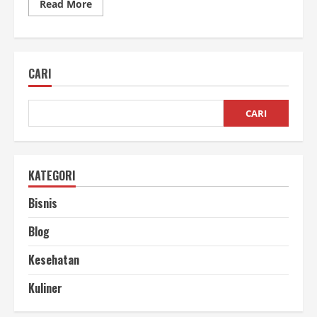
Read
Read More
more
about
Pengemasan
Vacuum
Sealer
Ikan
CARI
yang
Efektif
CARI
KATEGORI
Bisnis
Blog
Kesehatan
Kuliner