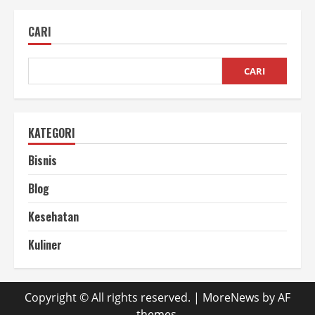
Memelihara
Sapi
yang
CARI
Baik
dan
Benar
untuk
Pemula
CARI
KATEGORI
Bisnis
Blog
Kesehatan
Kuliner
Copyright © All rights reserved.
|
MoreNews
by AF
themes.