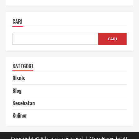
Struktur
Rangka
Mesin
Pencacah
CARI
Sebagai
Fondasi
Yang
Kuat
CARI
KATEGORI
Bisnis
Blog
Kesehatan
Kuliner
Copyright © All rights reserved.
|
MoreNews
by AF