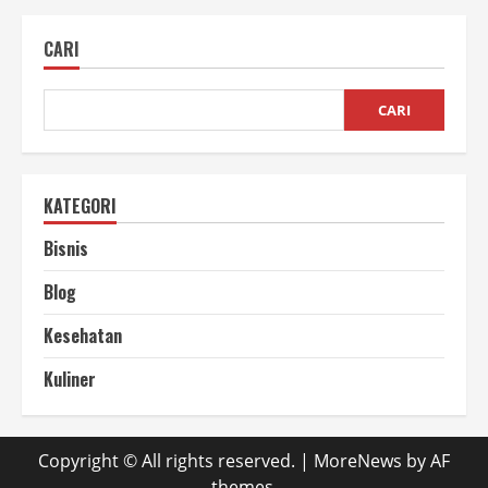
Batok
Kelapa
yang
CARI
Wajib
Kamu
Ketahui
CARI
KATEGORI
Bisnis
Blog
Kesehatan
Kuliner
Copyright © All rights reserved.
|
MoreNews
by AF
themes.