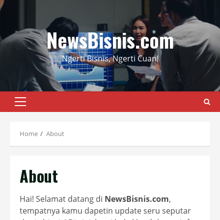
Skip
to
content
NewsBisnis.com
Ngerti Bisnis, Ngerti Cuan!
Primary
Menu
Home
About
About
Hai! Selamat datang di
NewsBisnis.com
,
tempatnya kamu dapetin update seru seputar