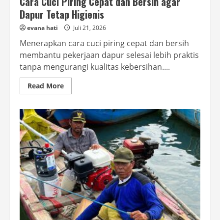
Cara Cuci Piring Cepat dan Bersih agar
Dapur Tetap Higienis
evana hati
Juli 21, 2026
Menerapkan cara cuci piring cepat dan bersih
membantu pekerjaan dapur selesai lebih praktis
tanpa mengurangi kualitas kebersihan....
Read
Read More
more
about
Cara
Cuci
Piring
Cepat
dan
Bersih
agar
Dapur
Tetap
Higienis