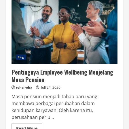
Dadu
Bikin
Persiapan
Bahan
Lebih
Cepat
Blog
Pentingnya Employee Wellbeing Menjelang
Masa Pensiun
roha roha
Juli 24, 2026
Masa pensiun menjadi tahap baru yang
membawa berbagai perubahan dalam
kehidupan karyawan. Oleh karena itu,
perusahaan perlu...
Read
Read More