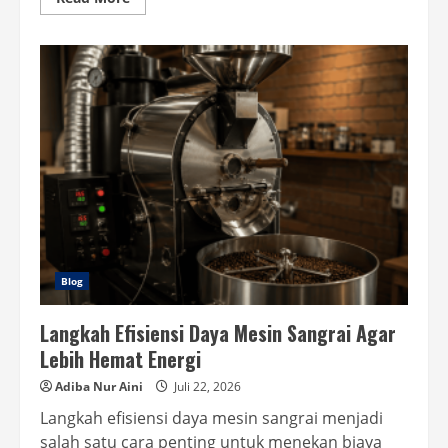
more
about
Pentingnya
Employee
Wellbeing
Menjelang
Masa
Pensiun
Blog
Langkah Efisiensi Daya Mesin Sangrai Agar
Lebih Hemat Energi
Adiba Nur Aini
Juli 22, 2026
Langkah efisiensi daya mesin sangrai menjadi
salah satu cara penting untuk menekan biaya