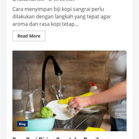
Cara menyimpan biji kopi sangrai perlu
dilakukan dengan langkah yang tepat agar
aroma dan rasa kopi tetap...
Read
Read More
more
about
Cara
Menyimpan
Biji
Kopi
Sangrai
Agar
Aroma
Tetap
Terjaga
Blog