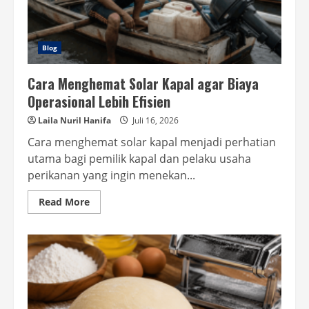
Blog
Cara Menghemat Solar Kapal agar Biaya
Operasional Lebih Efisien
Laila Nuril Hanifa
Juli 16, 2026
Cara menghemat solar kapal menjadi perhatian
utama bagi pemilik kapal dan pelaku usaha
perikanan yang ingin menekan...
Read
Read More
more
about
Cara
Menghemat
Solar
Kapal
agar
Biaya
Operasional
Lebih
Efisien