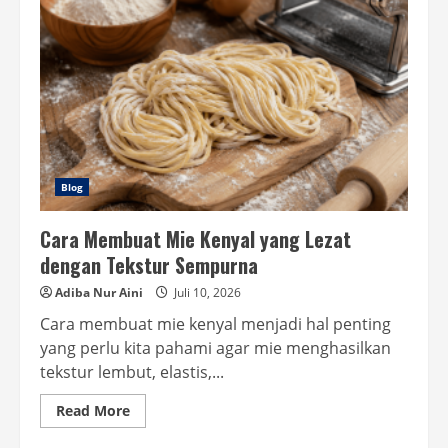
Jadi
Rahasia
Hasil
Mie
Lebih
Kenyal
Blog
Cara Membuat Mie Kenyal yang Lezat
dengan Tekstur Sempurna
Adiba Nur Aini
Juli 10, 2026
Cara membuat mie kenyal menjadi hal penting
yang perlu kita pahami agar mie menghasilkan
tekstur lembut, elastis,...
Read
Read More
more
about