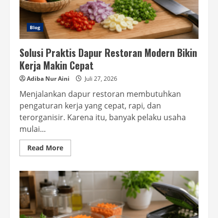
Blog
Solusi Praktis Dapur Restoran Modern Bikin
Kerja Makin Cepat
Adiba Nur Aini
Juli 27, 2026
Menjalankan dapur restoran membutuhkan
pengaturan kerja yang cepat, rapi, dan
terorganisir. Karena itu, banyak pelaku usaha
mulai...
Read
Read More
more
about
Solusi
Praktis
Dapur
Restoran
Modern
Bikin
Kerja
Makin