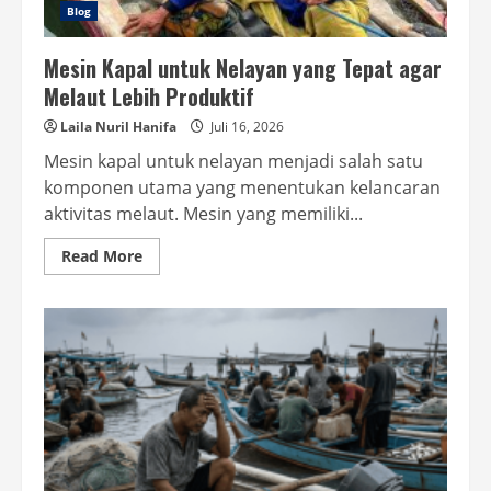
Blog
Mesin Kapal untuk Nelayan yang Tepat agar
Melaut Lebih Produktif
Laila Nuril Hanifa
Juli 16, 2026
Mesin kapal untuk nelayan menjadi salah satu
komponen utama yang menentukan kelancaran
aktivitas melaut. Mesin yang memiliki...
Read
Read More
more
about
Mesin
Kapal
untuk
Nelayan
yang
Tepat
agar
Melaut
Lebih
Produktif