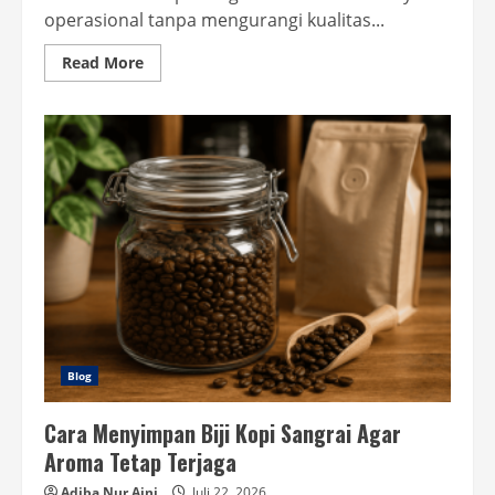
operasional tanpa mengurangi kualitas...
Read
Read More
more
about
Langkah
Efisiensi
Daya
Mesin
Sangrai
Agar
Lebih
Hemat
Energi
Blog
Cara Menyimpan Biji Kopi Sangrai Agar
Aroma Tetap Terjaga
Adiba Nur Aini
Juli 22, 2026