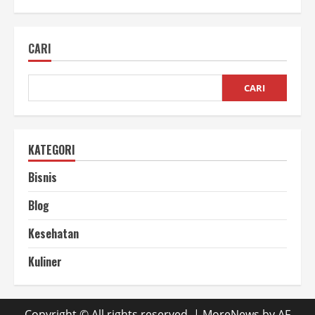
Peluang
Usaha
Vacuum
Sealer
CARI
untuk
UMKM
Kuliner
CARI
KATEGORI
Bisnis
Blog
Kesehatan
Kuliner
Copyright © All rights reserved.
|
MoreNews
by AF