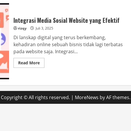
Integrasi Media Sosial Website yang Efektif
rizqy
Juli 3, 2025
Di lanskap digital yang terus berkembang,
kehadiran online sebuah bisnis tidak lagi terbatas
pada website saja. Integrasi...
Read
Read More
more
about
Integrasi
Media
Sosial
Website
yang
Efektif
Copyright © All rights reserved.
|
MoreNews
by AF themes.