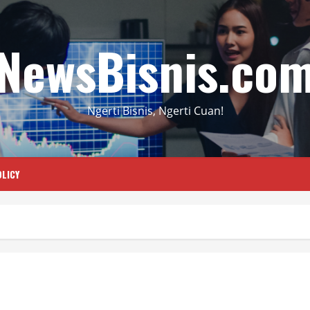
NewsBisnis.co
Ngerti Bisnis, Ngerti Cuan!
LICY