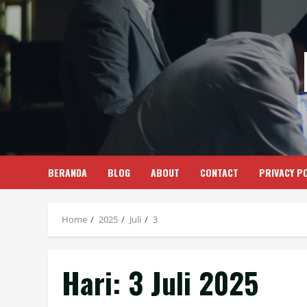
Skip
to
content
BERANDA
BLOG
ABOUT
CONTACT
PRIVACY PO
Home
2025
Juli
3
Hari:
3 Juli 2025