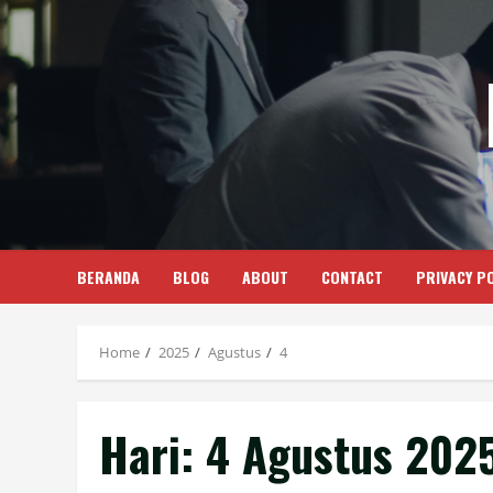
Skip
to
content
BERANDA
BLOG
ABOUT
CONTACT
PRIVACY PO
Home
2025
Agustus
4
Hari:
4 Agustus 202