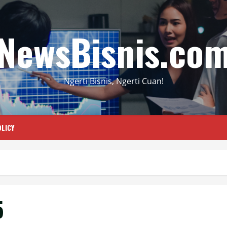
NewsBisnis.co
Ngerti Bisnis, Ngerti Cuan!
LICY
5