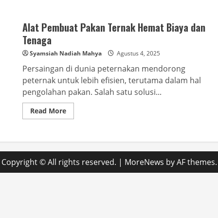
Alat Pembuat Pakan Ternak Hemat Biaya dan
Tenaga
Syamsiah Nadiah Mahya
Agustus 4, 2025
Persaingan di dunia peternakan mendorong
peternak untuk lebih efisien, terutama dalam hal
pengolahan pakan. Salah satu solusi...
Read
Read More
more
about
Alat
Pembuat
Pakan
Ternak
Hemat
Copyright © All rights reserved.
|
MoreNews
by AF themes.
Biaya
dan
Tenaga