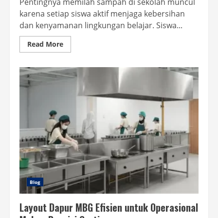
Pentingnya memilah sampah di sekolah muncul
karena setiap siswa aktif menjaga kebersihan
dan kenyamanan lingkungan belajar. Siswa...
Read
Read More
more
about
Pentingnya
Memilah
Sampah
Di
Sekolah
bagi
Siswa
Blog
Layout Dapur MBG Efisien untuk Operasional