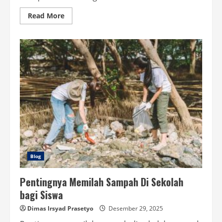
Read
Read More
more
about
Manfaat
Kopi
untuk
Stamina
dan
Energi
Tubuh
Blog
Pentingnya Memilah Sampah Di Sekolah
bagi Siswa
Dimas Irsyad Prasetyo
Desember 29, 2025