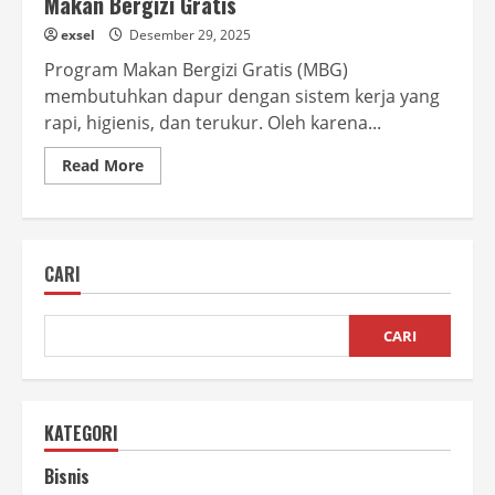
Makan Bergizi Gratis
exsel
Desember 29, 2025
Program Makan Bergizi Gratis (MBG)
membutuhkan dapur dengan sistem kerja yang
rapi, higienis, dan terukur. Oleh karena...
Read
Read More
more
about
Layout
Dapur
MBG
Efisien
CARI
untuk
Operasional
Makan
Bergizi
Gratis
CARI
KATEGORI
Bisnis