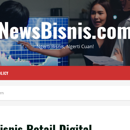
NewsBisnis.co
Ngerti Bisnis, Ngerti Cuan!
LICY
ern
snis Retail Digital