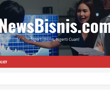
NewsBisnis.co
Ngerti Bisnis, Ngerti Cuan!
LICY