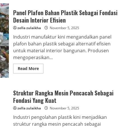
Panel Plafon Bahan Plastik Sebagai Fondasi
Desain Interior Efisien
zella zulaikha
November 5, 2025
Industri manufaktur kini mengandalkan panel
plafon bahan plastik sebagai alternatif efisien
untuk material interior bangunan. Produsen
mengoperasikan...
Read
Read More
more
about
Panel
Plafon
Bahan
Struktur Rangka Mesin Pencacah Sebagai
Plastik
Sebagai
Fondasi Yang Kuat
Fondasi
Desain
Interior
zella zulaikha
November 5, 2025
Efisien
Industri pengolahan plastik kini menjadikan
struktur rangka mesin pencacah sebagai