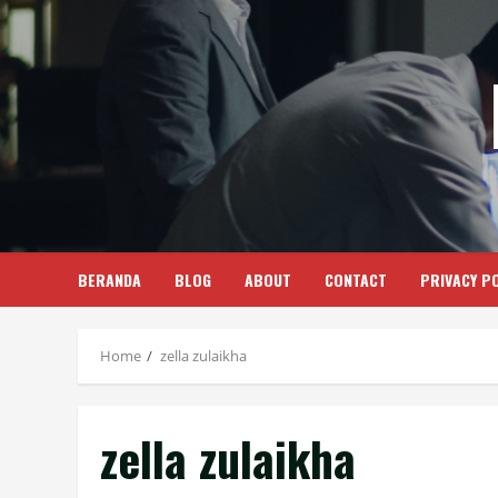
Skip
to
content
BERANDA
BLOG
ABOUT
CONTACT
PRIVACY PO
Home
zella zulaikha
zella zulaikha