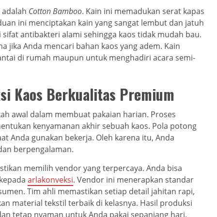
s adalah
Cotton Bamboo
. Kain ini memadukan serat kapas
duan ini menciptakan kain yang sangat lembut dan jatuh
sifat antibakteri alami sehingga kaos tidak mudah bau.
ama jika Anda mencari bahan kaos yang adem. Kain
rsantai di rumah maupun untuk menghadiri acara semi-
si Kaos Berkualitas Premium
kah awal dalam membuat pakaian harian. Proses
nentukan kenyamanan akhir sebuah kaos. Pola potong
at Anda gunakan bekerja. Oleh karena itu, Anda
dan berpengalaman.
tikan memilih vendor yang terpercaya. Anda bisa
 kepada
arlakonveksi
. Vendor ini menerapkan standar
umen. Tim ahli memastikan setiap detail jahitan rapi,
n material tekstil terbaik di kelasnya. Hasil produksi
dan tetap nyaman untuk Anda pakai sepanjang hari.