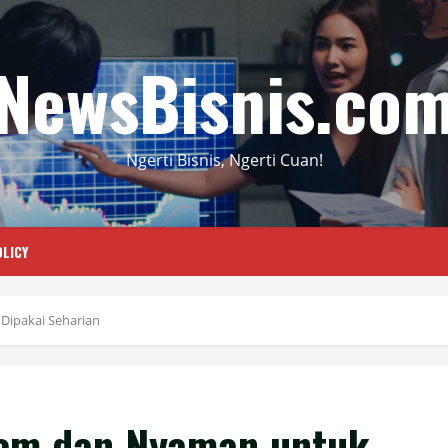
NewsBisnis.co
Ngerti Bisnis, Ngerti Cuan!
LICY
ipakai Seharian
em dan Nyaman untuk