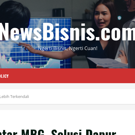
NewsBisnis.co
Ngerti Bisnis, Ngerti Cuan!
LICY
Lebih Terkendali
ntar MBG, Solusi Dapur