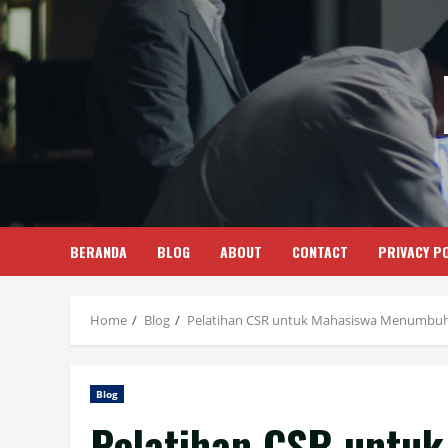
Skip
to
content
BERANDA
BLOG
ABOUT
CONTACT
PRIVACY PO
Home
Blog
Pelatihan CSR untuk Mahasiswa Menumbuhka
Blog
Pelatihan CSR untuk