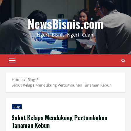
Skip
to
content
NewsBisnis.com
Ngerti Bisnis, Ngerti Cuan!
Primary
Menu
Home
Blog
Sabut Kelapa Mendukung Pertumbuhan Tanaman Kebun
Blog
Sabut Kelapa Mendukung Pertumbuhan
Tanaman Kebun