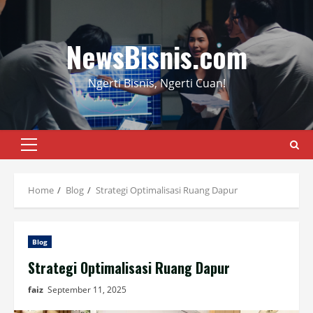
Skip
to
content
NewsBisnis.com
Ngerti Bisnis, Ngerti Cuan!
Primary
Menu
Home
Blog
Strategi Optimalisasi Ruang Dapur
Blog
Strategi Optimalisasi Ruang Dapur
faiz
September 11, 2025