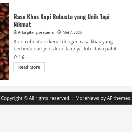
Rasa Khas Kopi Robusta yang Unik Tapi
Nikmat
Arka gilang pratama
Mei 7, 2025
Kopi robusta di kenal dengan rasa khas yang
berbeda dari jenis kopi lainnya, loh. Rasa pahit
yang...
Read
Read More
more
about
Rasa
Khas
Kopi
Robusta
yang
Copyright © All rights reserved.
|
MoreNews
by AF themes.
Unik
Tapi
Nikmat