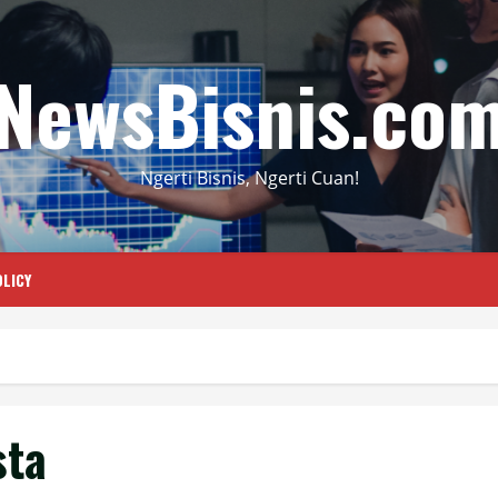
NewsBisnis.co
Ngerti Bisnis, Ngerti Cuan!
LICY
sta