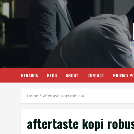
Skip
to
content
BERANDA
BLOG
ABOUT
CONTACT
PRIVACY PO
Home
aftertaste kopi robusta
aftertaste kopi robu