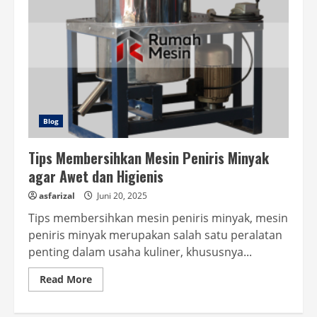
Blog
Tips Membersihkan Mesin Peniris Minyak
agar Awet dan Higienis
asfarizal
Juni 20, 2025
Tips membersihkan mesin peniris minyak, mesin
peniris minyak merupakan salah satu peralatan
penting dalam usaha kuliner, khususnya...
Read
Read More
more
about
Tips