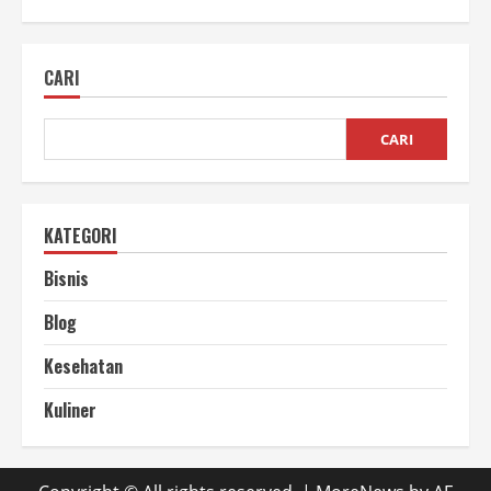
Penggorengan
Vacuum
Profesional
Teknologi
CARI
Modern
untuk
Hasil
Keripik
Premium
CARI
KATEGORI
Bisnis
Blog
Kesehatan
Kuliner