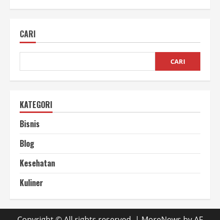
Perbandingan
Mesin
Screw
Press
CARI
Minyak
Otomatis
untuk
Usaha
CARI
KATEGORI
Bisnis
Blog
Kesehatan
Kuliner
Copyright © All rights reserved.
|
MoreNews
by AF