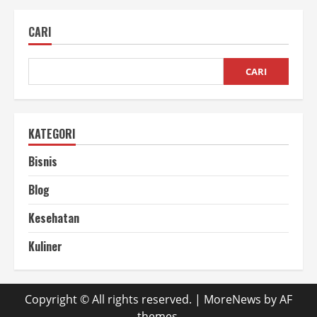
Merawat
Mesin
Penggoreng
CARI
Buah
Agar
Tahan
Lama
CARI
KATEGORI
Bisnis
Blog
Kesehatan
Kuliner
Copyright © All rights reserved.
|
MoreNews
by AF
themes.