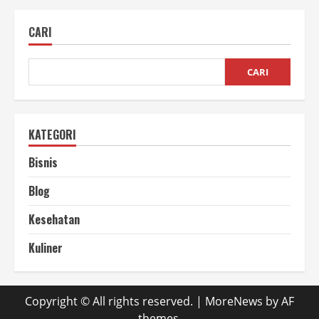
Untuk
Kerajinan
Kayu
CARI
Yang
Wajib
Kalian
Punya
CARI
KATEGORI
Bisnis
Blog
Kesehatan
Kuliner
Copyright © All rights reserved.
|
MoreNews
by AF
themes.