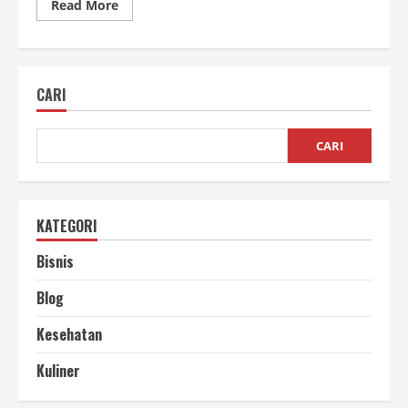
Read
Read More
more
about
Cara
Merawat
Website
Pribadi
CARI
agar
Tetap
Optimal
CARI
KATEGORI
Bisnis
Blog
Kesehatan
Kuliner