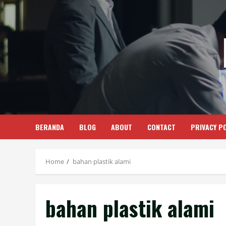
Skip
to
content
BERANDA
BLOG
ABOUT
CONTACT
PRIVACY PO
Home
bahan plastik alami
bahan plastik alami