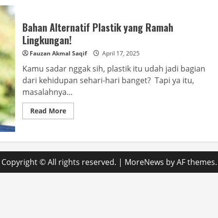
Bahan Alternatif Plastik yang Ramah
Lingkungan!
Fauzan Akmal Saqif
April 17, 2025
Kamu sadar nggak sih, plastik itu udah jadi bagian
dari kehidupan sehari-hari banget? Tapi ya itu,
masalahnya...
Read
Read More
more
about
Bahan
Alternatif
Plastik
yang
Ramah
Copyright © All rights reserved.
|
MoreNews
by AF themes.
Lingkungan!