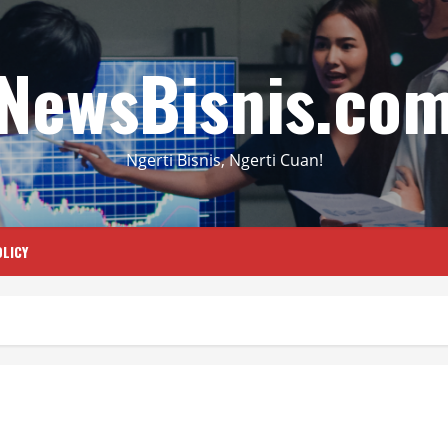
NewsBisnis.co
Ngerti Bisnis, Ngerti Cuan!
LICY