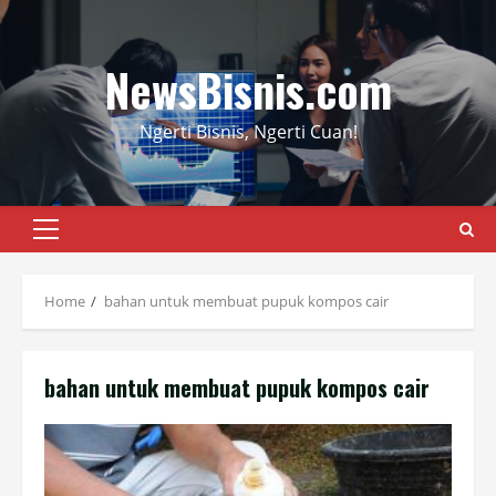
Skip
to
content
NewsBisnis.com
Ngerti Bisnis, Ngerti Cuan!
Primary
Menu
Home
bahan untuk membuat pupuk kompos cair
bahan untuk membuat pupuk kompos cair