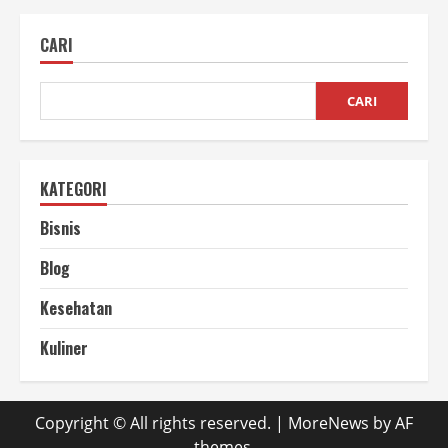
Membuat
Pupuk
Kompos
CARI
Cair
dari
Sampah
Dapur
CARI
KATEGORI
Bisnis
Blog
Kesehatan
Kuliner
Copyright © All rights reserved.
|
MoreNews
by AF
themes.