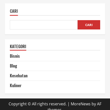
Batok
Kelapa
untuk
CARI
Kerajinan
Rumah
Tangga
CARI
KATEGORI
Bisnis
Blog
Kesehatan
Kuliner
Copyright © All rights reserved.
|
MoreNews
by AF
themes.