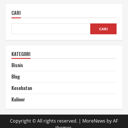
Simpel
Buang
Kulit
CARI
Bawang
Biar
Masak
Lebih
Mudah
CARI
KATEGORI
Bisnis
Blog
Kesehatan
Kuliner
Copyright © All rights reserved.
|
MoreNews
by AF
themes.