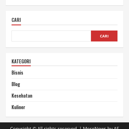
Usaha
Bawang
Bombay
Peluang
CARI
Bisnis
yang
Menggiurkan
CARI
KATEGORI
Bisnis
Blog
Kesehatan
Kuliner
Copyright © All rights reserved.
|
MoreNews
by AF