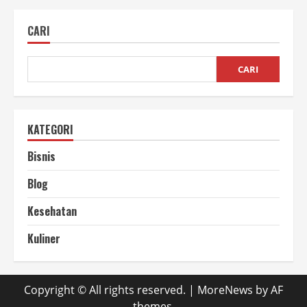
Menggunakan
Mesin
Sangrai
CARI
Kopi
Otomatis,
Banyak
Loh!
CARI
KATEGORI
Bisnis
Blog
Kesehatan
Kuliner
Copyright © All rights reserved.
|
MoreNews
by AF
themes.