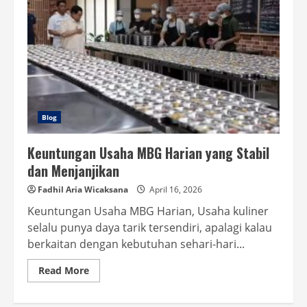
Blog
Keuntungan Usaha MBG Harian yang Stabil
dan Menjanjikan
Fadhil Aria Wicaksana
April 16, 2026
Keuntungan Usaha MBG Harian, Usaha kuliner
selalu punya daya tarik tersendiri, apalagi kalau
berkaitan dengan kebutuhan sehari-hari...
Read
Read More
more
about
Keuntungan