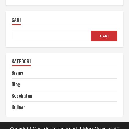
Strategi
Pemasaran
Bisnis
Plastik
CARI
Daur
Ulang
CARI
KATEGORI
Bisnis
Blog
Kesehatan
Kuliner
Copyright © All rights reserved.
|
MoreNews
by AF