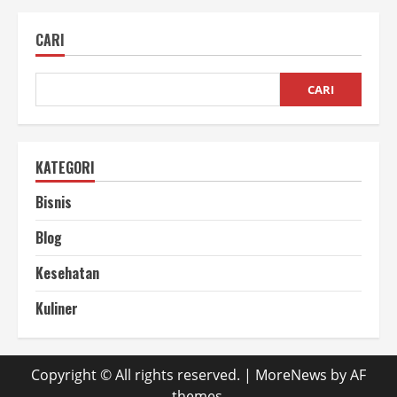
Khas
Kopi
Robusta
CARI
yang
Unik
Tapi
Nikmat
CARI
KATEGORI
Bisnis
Blog
Kesehatan
Kuliner
Copyright © All rights reserved.
|
MoreNews
by AF
themes.