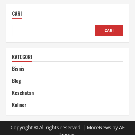
Buah
Kering
Sehat
CARI
untuk
Diet
dan
Tetap
Bergizi
CARI
KATEGORI
Bisnis
Blog
Kesehatan
Kuliner
Copyright © All rights reserved.
|
MoreNews
by AF
themes.