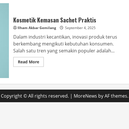
Kosmetik Kemasan Sachet Praktis
Ilham Akbar Gemilang
September 4, 2025
Dalam industri kecantikan, inovasi produk terus
berkembang mengikuti kebutuhan konsumen.
Salah satu tren yang semakin populer adalah...
Read
Read More
more
about
Kosmetik
Kemasan
Sachet
Praktis
Copyright © All rights reserved.
|
MoreNews
by AF themes.