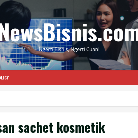
NewsBisnis.co
Ngerti Bisnis, Ngerti Cuan!
LICY
an sachet kosmetik