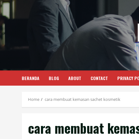
Skip
to
content
BERANDA
BLOG
ABOUT
CONTACT
PRIVACY PO
Home
cara membuat kemasan sachet kosmetik
cara membuat kemas