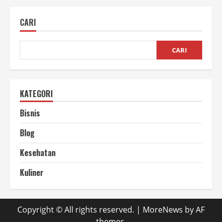
Daur
Ulang
Plastik
CARI
Dengan
Modal
Kecil
CARI
KATEGORI
Bisnis
Blog
Kesehatan
Kuliner
Copyright © All rights reserved.
|
MoreNews
by AF
themes.