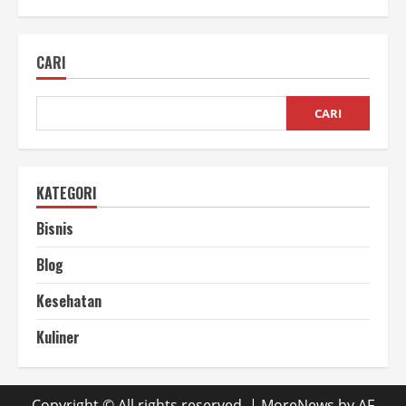
Pengemasan
Makanan
Beku
Cara
CARI
Menjaga
Kualitas
CARI
KATEGORI
Bisnis
Blog
Kesehatan
Kuliner
Copyright © All rights reserved.
|
MoreNews
by AF