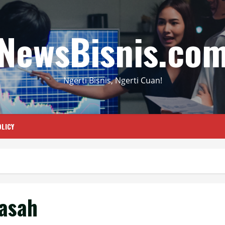
NewsBisnis.co
Ngerti Bisnis, Ngerti Cuan!
LICY
asah