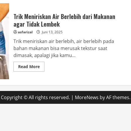
Trik Meniriskan Air Berlebih dari Makanan
agar Tidak Lembek
asfarizal
Juni 13, 2025
Trik meniriskan air berlebih, air berlebih pada
bahan makanan bisa merusak tekstur saat
dimasak, apalagi jika kamu...
Read
Read More
more
about
Trik
Meniriskan
Air
Berlebih
dari
Copyright © All rights reserved.
|
MoreNews
by AF themes.
Makanan
agar
Tidak
Lembek