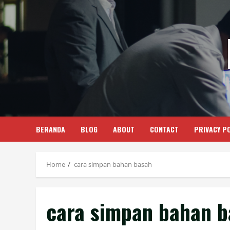
Skip
to
content
BERANDA
BLOG
ABOUT
CONTACT
PRIVACY PO
Home
cara simpan bahan basah
cara simpan bahan b