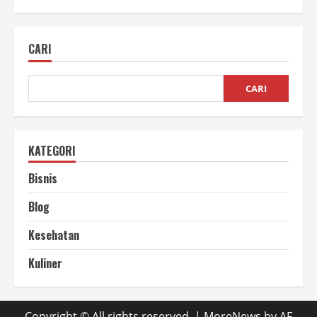
Website
Performa
Tinggi
Kunci
CARI
Sukses
Online
CARI
KATEGORI
Bisnis
Blog
Kesehatan
Kuliner
Copyright © All rights reserved.
|
MoreNews
by AF