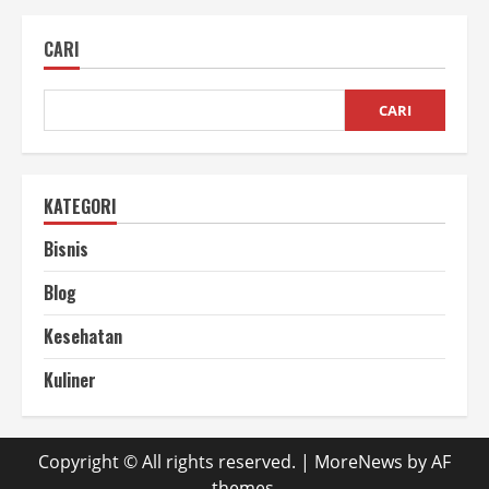
Merawat
Mesin
Padi,
CARI
Awet
dan
Siap
Panen
Kapan
CARI
Saja
KATEGORI
Bisnis
Blog
Kesehatan
Kuliner
Copyright © All rights reserved.
|
MoreNews
by AF
themes.