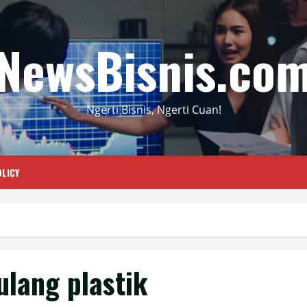
NewsBisnis.co
Ngerti Bisnis, Ngerti Cuan!
LICY
ulang plastik