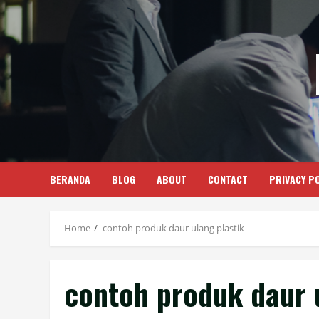
Skip
to
content
BERANDA
BLOG
ABOUT
CONTACT
PRIVACY PO
Home
contoh produk daur ulang plastik
contoh produk daur 