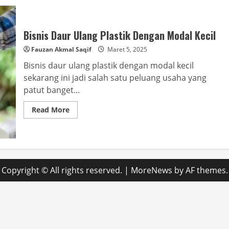
Bisnis Daur Ulang Plastik Dengan Modal Kecil
Fauzan Akmal Saqif
Maret 5, 2025
Bisnis daur ulang plastik dengan modal kecil
sekarang ini jadi salah satu peluang usaha yang
patut banget...
Read
Read More
more
about
Bisnis
Daur
Ulang
Plastik
Dengan
Modal
Copyright © All rights reserved.
|
MoreNews
by AF themes.
Kecil