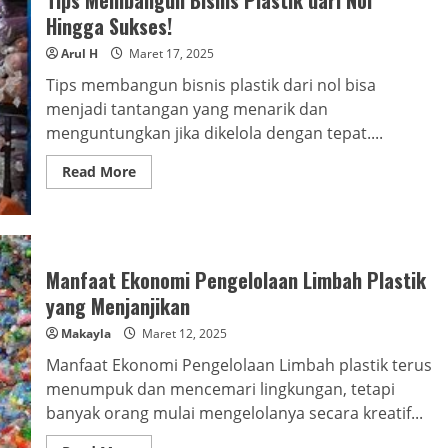
Ramah
Lingkungan!
Hingga Sukses!
Arul H
Maret 17, 2025
Tips membangun bisnis plastik dari nol bisa
menjadi tantangan yang menarik dan
menguntungkan jika dikelola dengan tepat....
Read
Read More
more
about
Tips
Membangun
Bisnis
Plastik
dari
Manfaat Ekonomi Pengelolaan Limbah Plastik
Nol
Hingga
yang Menjanjikan
Sukses!
Makayla
Maret 12, 2025
Manfaat Ekonomi Pengelolaan Limbah plastik terus
menumpuk dan mencemari lingkungan, tetapi
banyak orang mulai mengelolanya secara kreatif...