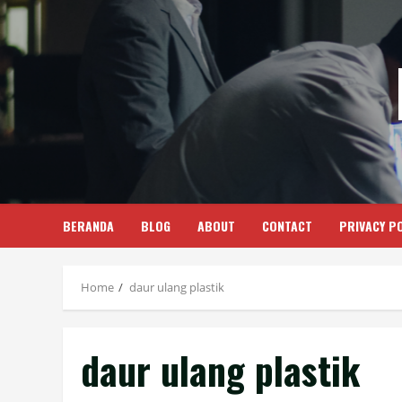
Skip
to
content
BERANDA
BLOG
ABOUT
CONTACT
PRIVACY PO
Home
daur ulang plastik
daur ulang plastik