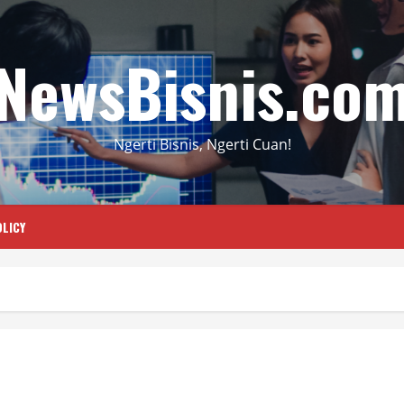
NewsBisnis.co
Ngerti Bisnis, Ngerti Cuan!
LICY