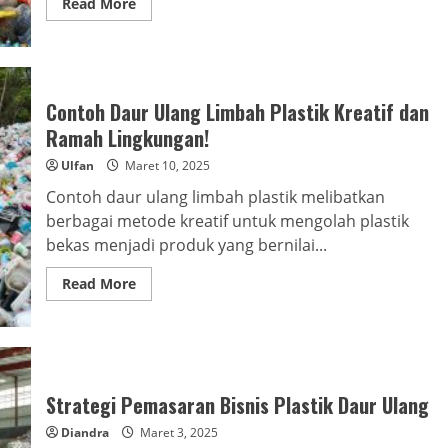
Read
Read More
more
about
Manfaat
Ekonomi
Pengelolaan
Limbah
Plastik
Contoh Daur Ulang Limbah Plastik Kreatif dan
yang
Menjanjikan
Ramah Lingkungan!
Ulfan
Maret 10, 2025
Contoh daur ulang limbah plastik melibatkan
berbagai metode kreatif untuk mengolah plastik
bekas menjadi produk yang bernilai...
Read
Read More
more
about
Contoh
Daur
Ulang
Limbah
Plastik
Kreatif
Strategi Pemasaran Bisnis Plastik Daur Ulang
dan
Ramah
Diandra
Maret 3, 2025
Lingkungan!