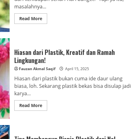
masalahnya...
Read
Read More
more
about
Bahan
Alternatif
Plastik
yang
Ramah
Hiasan dari Plastik, Kreatif dan Ramah
Lingkungan!
Lingkungan!
Fauzan Akmal Saqif
April 15, 2025
Hiasan dari plastik bukan cuma ide daur ulang
biasa, loh. Sekarang plastik bekas bisa disulap jadi
karya...
Read
Read More
more
about
Hiasan
dari
Plastik,
Kreatif
dan
Tips Membangun Bisnis Plastik dari Nol