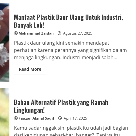
Manfaat Plastik Daur Ulang Untuk Industri,
Banyak Loh!
Mohammad Zaidan
Agustus 27, 2025
Plastik daur ulang kini semakin mendapat
perhatian karena perannya yang signifikan dalam
menjaga lingkungan. Industri menjadi salah...
Read
Read More
more
about
Manfaat
Plastik
Daur
Ulang
Untuk
Bahan Alternatif Plastik yang Ramah
Industri,
Banyak
Lingkungan!
Loh!
Fauzan Akmal Saqif
April 17, 2025
Kamu sadar nggak sih, plastik itu udah jadi bagian
dari kehidupan sehari-hari banget? Tapi ya itu,