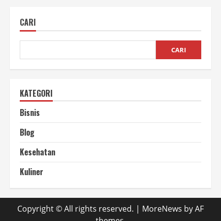
Cocopeat
Dibandingkan
Tanah
CARI
Biasa
CARI
KATEGORI
Bisnis
Blog
Kesehatan
Kuliner
Copyright © All rights reserved.
|
MoreNews
by AF
themes.