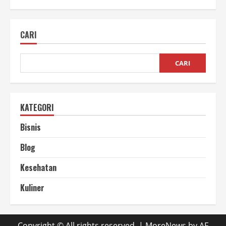
Fungsi
Batu
Koral
dalam
CARI
Kehidupan
Sehari-
hari
CARI
KATEGORI
Bisnis
Blog
Kesehatan
Kuliner
Copyright © All rights reserved.
|
MoreNews
by AF